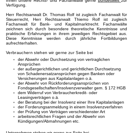
Ihnen unsere Rechts- und Fachanwälte gerne
bundesweit
zur
Verfügung.
Herr Rechtsanwalt Dr. Thomas Rolf ist zugleich Fachanwalt für
Steuerrecht, Herr Rechtsanwalt Thiemo Rolf ist zugleich
Fachanwalt für Bank- und Kapitalmarktrecht. Fachanwälte
zeichnen sich durch besondere theoretische Kenntnisse und
praktische Erfahrungen in ihrem jeweiligen Rechtsgebiet aus.
Diese Kenntnisse werden durch jährliche Fortbildungen
aufrechterhalten.
Verbrauchern stehen wir gerne zur Seite bei
der Abwehr oder Durchsetzung von vertraglichen
Ansprüchen
der außergerichtlichen und gerichtlichen Durchsetzung
von Schadenersatzansprüchen gegen Banken oder
Versicherungen aus Kapitalanlagen o.ä.
der Abwehr von Rückforderungsansprüchen von
Fondsgesellschaften/Insolvenzverwalter gem. § 172 HGB
dem Widerruf von Verbraucherkredit- oder
Leasingverträgen o.ä.
der Beratung bei der Insolvenz einer Ihre Kapitalanlagen
der Forderungsanmeldung in einem Insolvenzverfahren
der Prüfung von Verträgen verschiedenster Art
arbeitsrechtlichen Fragen und der Abwehr von
Kündigungen/Abmahnungen etc.
Unternehmen stehen wir gerne zur Seite bei